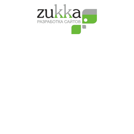
тиле
0 до 18:00.
В этом разделе со
эксплуатации, но 
ёней Голубковым
ли из-за
О нас
Пор